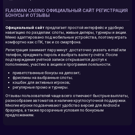
FLAGMAN CASINO ОФИЦИАЛЬНЫЙ САЙТ РЕГИСТРАЦИЯ
БОНУСЫ И ОТЗЫВЫ
Официальный сайт
предлагает простой интерфейс и удобную
навигацию по разделам: слоты, живые дилеры, турниры и акции.
Меню адаптировано под мобильные устройства, поэтому играть
комфортно как с ПК, так и со смартфона.
Регистрация
занимает пару минут: достаточно указать e‑mail или
телефон, придумать пароль и выбрать валюту счёта. После
подтверждения учётной записи открывается доступ к
пополнению, участию в акциях и программе лояльности.
приветственные бонусы на депозит;
фриспины на выбранные слоты;
кэшбэк для активных игроков;
регулярные промо и турниры.
Отзывы пользователей чаще всего отмечают быстрые выплаты,
разнообразие автоматов и наличие круглосуточной поддержки.
Многие игроки подсвечивают удобство версий для Android и
браузера, а также прозрачные условия по бонусным
предложениям.