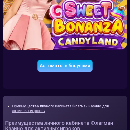
Автоматы с бонусами
Преимущества личного кабинета Флагман Казино для
активных игроков
Преимущества личного кабинета Флагман
Казино для активных игроков