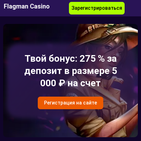
Flagman Casino
Зарегистрироваться
Твой бонус: 275 % за
депозит в размере 5
000 ₽ на счет
Регистрация на сайте