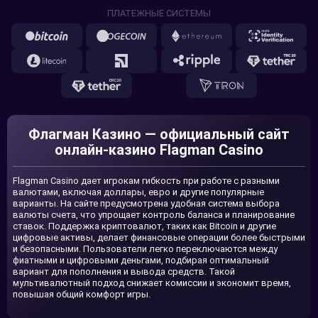
ПЛАТЕЖНЫЕ СИСТЕМЫ
Флагман Казино — официальный сайт
онлайн-казино Flagman Casino
Flagman Casino дает игрокам гибкость при работе с разными
валютами, включая доллары, евро и другие популярные
варианты. На сайте предусмотрена удобная система выбора
валюты счета, что упрощает контроль баланса и планирование
ставок. Поддержка криптовалют, таких как Bitcoin и другие
цифровые активы, делает финансовые операции более быстрыми
и безопасными. Пользователи легко переключаются между
фиатными и цифровыми деньгами, подбирая оптимальный
вариант для пополнения и вывода средств. Такой
мультивалютный подход снижает комиссии и экономит время,
повышая общий комфорт игры.