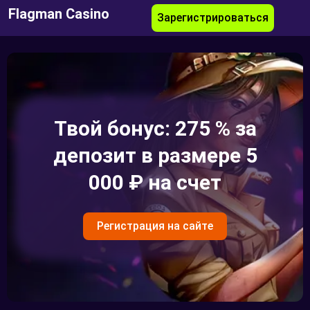
Flagman Casino
Зарегистрироваться
Твой бонус: 275 % за
депозит в размере 5
000 ₽ на счет
Регистрация на сайте