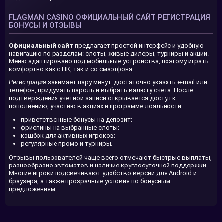
FLAGMAN CASINO ОФИЦИАЛЬНЫЙ САЙТ РЕГИСТРАЦИЯ
БОНУСЫ И ОТЗЫВЫ
Официальный сайт
предлагает простой интерфейс и удобную
навигацию по разделам: слоты, живые дилеры, турниры и акции.
Меню адаптировано под мобильные устройства, поэтому играть
комфортно как с ПК, так и со смартфона.
Регистрация
занимает пару минут: достаточно указать e‑mail или
телефон, придумать пароль и выбрать валюту счёта. После
подтверждения учётной записи открывается доступ к
пополнению, участию в акциях и программе лояльности.
приветственные бонусы на депозит;
фриспины на выбранные слоты;
кэшбэк для активных игроков;
регулярные промо и турниры.
Отзывы пользователей чаще всего отмечают быстрые выплаты,
разнообразие автоматов и наличие круглосуточной поддержки.
Многие игроки подсвечивают удобство версий для Android и
браузера, а также прозрачные условия по бонусным
предложениям.